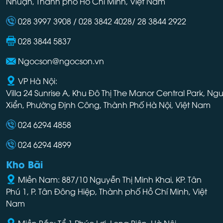
Nhuận, Thành phố Hồ Chí Minh, Việt Nam
028 3997 3908 / 028 3842 4028/ 28 3844 2922
028 3844 5837
Ngocson@ngocson.vn
VP Hà Nội:
Villa 24 Sunrise A, Khu Đô Thị The Manor Central Park, Ng
Xiển, Phường Định Công, Thành Phố Hà Nội, Việt Nam
024 6294 4858
024 6294 4899
Kho Bãi
Miền Nam: 887/10 Nguyễn Thị Minh Khai, KP. Tân
Phú 1, P. Tân Đông Hiệp, Thành phố Hồ Chí Minh, Việt
Nam
Miền Bắc: Tổ 1 Phúc Lợi, Long Biên, Hà Nội