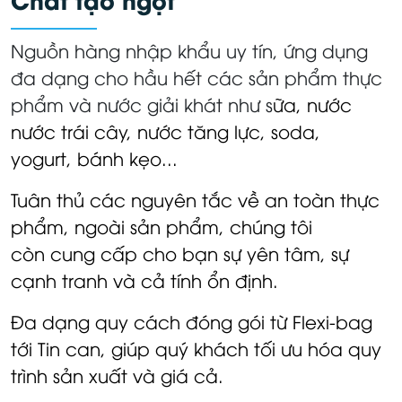
Nguồn hàng nhập khẩu uy tín, ứng dụng
đa dạng cho hầu hết các sản phẩm thực
phẩm và nước giải khát như s
ữa, nước
nước trái cây, nước tăng lực, soda,
yogurt,
bánh kẹo...
Tuân thủ các nguyên tắc về an toàn thực
phẩm, ngoài sản phẩm, chúng tôi
còn cung cấp cho bạn sự yên tâm, sự
cạnh tranh và cả tính ổn định.
Đa dạng quy cách đóng gói từ Flexi-bag
tới Tin can, giúp quý khách tối ưu hóa quy
trình sản xuất và giá cả.